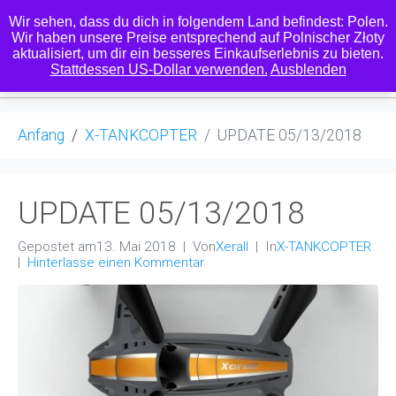
Wir sehen, dass du dich in folgendem Land befindest: Polen.
Wir haben unsere Preise entsprechend auf Polnischer Złoty
aktualisiert, um dir ein besseres Einkaufserlebnis zu bieten.
0
Stattdessen US-Dollar verwenden.
Ausblenden
Anfang
X-TANKCOPTER
UPDATE 05/13/2018
UPDATE 05/13/2018
Gepostet am
13. Mai 2018
Von
Xerall
In
X-TANKCOPTER
Hinterlasse einen Kommentar