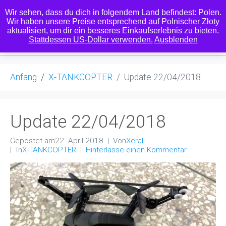
Wir sehen, dass du dich in folgendem Land befindest: Polen.
Wir haben unsere Preise entsprechend auf Polnischer Złoty
aktualisiert, um dir ein besseres Einkaufserlebnis zu bieten.
0
Stattdessen US-Dollar verwenden.
Ausblenden
Anfang
X-TANKCOPTER
Update 22/04/2018
Update 22/04/2018
Gepostet am
22. April 2018
Von
Xerall
In
X-TANKCOPTER
Hinterlasse einen Kommentar