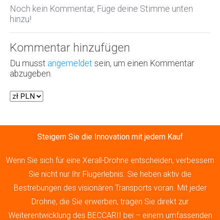
Noch kein Kommentar, Füge deine Stimme unten
hinzu!
Kommentar hinzufügen
Du musst
angemeldet
sein, um einen Kommentar
abzugeben.
Steigern Sie die Innovation mit jedem Kauf
Wenn Sie sich für eine Xerall-Drohne entscheiden, verbessern
Sie nicht nur Ihr Flugerlebnis. Sie heben aktiv die
Bestrebungen des visionären Transports voran. Mit jeder
Drohne, die Sie erwerben, tragen Sie direkt zur
Weiterentwicklung des BECCARII bei – einem umfassenden