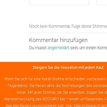
Noch kein Kommentar, Füge deine Stimme 
Kommentar hinzufügen
Du musst
angemeldet
sein, um einen Kom
Steigern Sie die Innovation mit jedem Kauf
Wenn Sie sich für eine Xerall-Drohne entscheiden, verbessern S
Flugerlebnis. Sie heben aktiv die Bestrebungen des visionär
voran. Mit jeder Drohne, die Sie erwerben, tragen Sie di
Weiterentwicklung des BECCARII bei – einem umfassenden Fa
das das Reisen revolutionieren soll. Ihre Unterstützung ist e