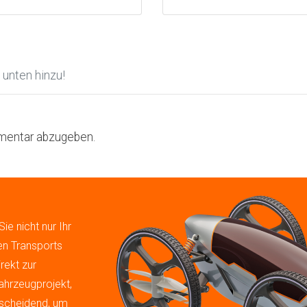
unten hinzu!
mentar abzugeben.
ie nicht nur Ihr
en Transports
rekt zur
hrzeugprojekt,
ntscheidend, um