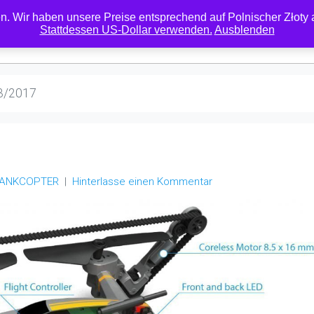
. Wir haben unsere Preise entsprechend auf Polnischer Złoty ak
Stattdessen US-Dollar verwenden.
Ausblenden
RESELLER
DOWNLOADS
MEIN KONTO
ÜBER
KONTAKT
RC
3/2017
TANKCOPTER
Hinterlasse einen Kommentar