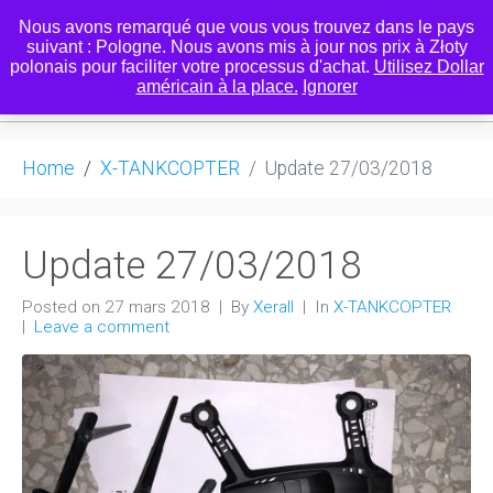
Nous avons remarqué que vous vous trouvez dans le pays
suivant : Pologne. Nous avons mis à jour nos prix à Złoty
polonais pour faciliter votre processus d'achat.
Utilisez Dollar
0
américain à la place.
Ignorer
Home
X-TANKCOPTER
Update 27/03/2018
Update 27/03/2018
Posted on
27 mars 2018
By
Xerall
In
X-TANKCOPTER
Leave a comment